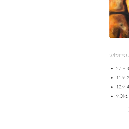
what’s 
27. – 3
11.9.-
12.9.-
9.Okt.