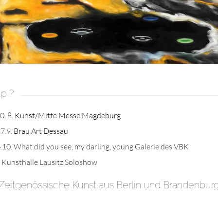
up ?
0. 8.
Kunst/Mitte Messe Magdeburg
27.9.
Brau Art Dessau
4.10. What did you see, my darling, young Galerie des VBK
 Kunsthalle Lausitz Soloshow
Zeitgenössische Kunst aus Berlin und Brandenbur